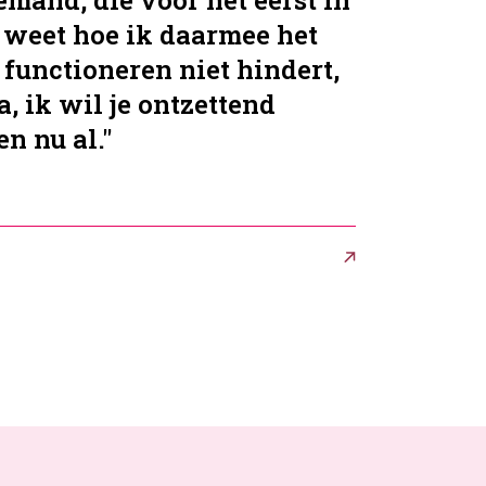
emand, die voor het eerst in
k weet hoe ik daarmee het
 functioneren niet hindert,
a, ik wil je ontzettend
n nu al."