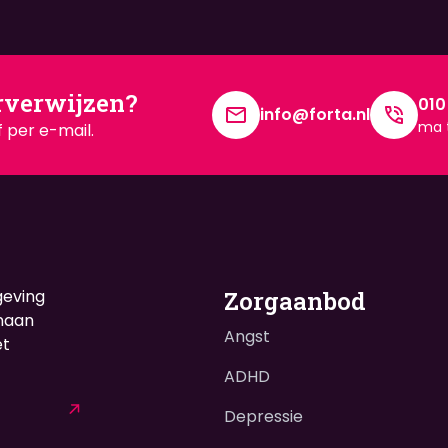
rverwijzen?
010
info@forta.nl
ma t
 per e-mail.
geving
Zorgaanbod
enaan
Angst
et
ADHD
Depressie