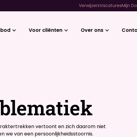
Verwijzers
Vacatures
Mijn Do
nbod
Voor cliënten
Over ons
Conta
oblematiek
raktertrekken vertoont en zich daarom niet
 we van een persoonlijkheidsstoornis.