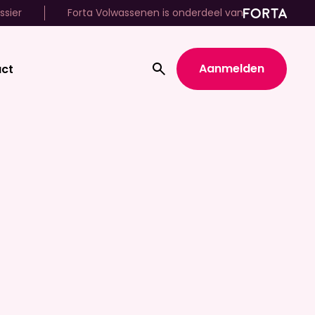
ssier
Forta Volwassenen is onderdeel van
Aanmelden
ct