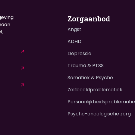
geving
Zorgaanbod
enaan
Angst
et
ADHD
Depressie
Trauma & PTSS
Somatiek & Psyche
Zelfbeeldproblematiek
Persoonlijkheidsproblemati
Psycho-oncologische zorg