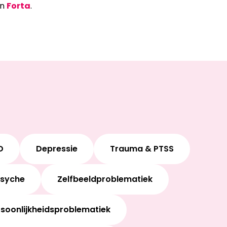
an
Forta
.
D
Depressie
Trauma & PTSS
Psyche
Zelfbeeldproblematiek
rsoonlijkheidsproblematiek