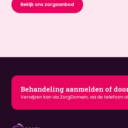
Bekijk ons zorgaanbod
Behandeling aanmelden of doo
Verwijzen kan via ZorgDomein, via de telefoon of