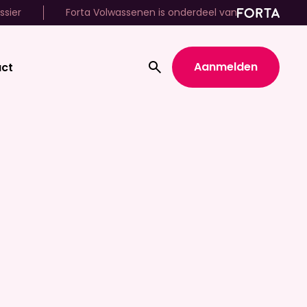
ssier
Forta Volwassenen is onderdeel van
Aanmelden
ct