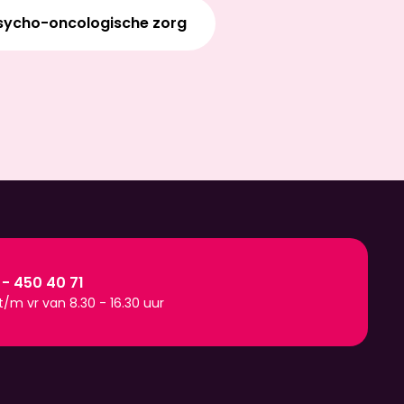
sycho-oncologische zorg
 - 450 40 71
/m vr van 8.30 - 16.30 uur