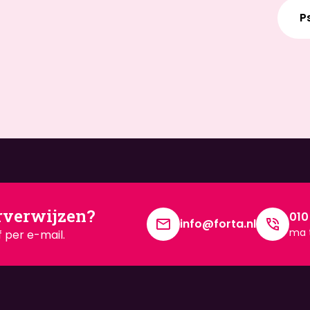
P
rverwijzen?
010
info@forta.nl
ma t
 per e-mail.