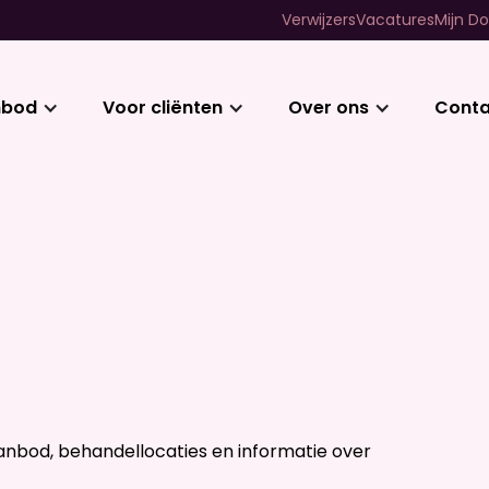
Verwijzers
Vacatures
Mijn Do
nbod
Voor cliënten
Over ons
Conta
anbod, behandellocaties en informatie over