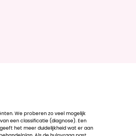
ënten. We proberen zo veel mogelijk
 van een classificatie (diagnose). Een
 geeft het meer duidelijkheid wat er aan
s behandelplan. Als de hulpvraag past