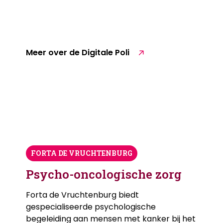
van beeldbellen en online e-Health
programma's. Passend bij jouw wensen,
hulpvragen en behandeldoelen.
Meer over de Digitale Poli
FORTA DE VRUCHTENBURG
Psycho-oncologische zorg
Forta de Vruchtenburg biedt
gespecialiseerde psychologische
begeleiding aan mensen met kanker bij het