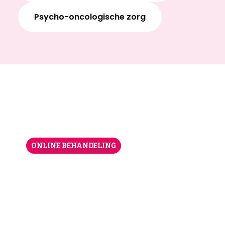
Psycho-oncologische zorg
ONLINE BEHANDELING
Digitale Poli
Ons team van de Digitale poli biedt volledig
online behandelingen in een combinatie