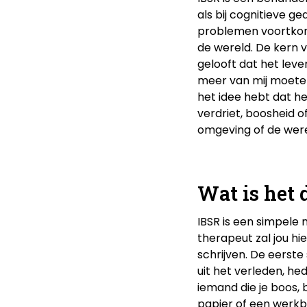
als bij cognitieve g
problemen voortkome
de wereld. De kern v
gelooft dat het leve
meer van mij moeten
het idee hebt dat het
verdriet, boosheid of
omgeving of de wer
Wat is het 
IBSR is een simpel
therapeut zal jou hi
schrijven. De eerste 
uit het verleden, he
iemand die je boos, 
papier of een werkb