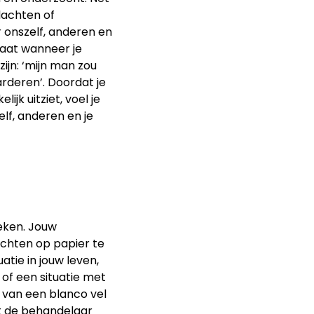
klachten of
 onszelf, anderen en
staat wanneer je
ijn: ‘mijn man zou
rderen’. Doordat je
jk uitziet, voel je
elf, anderen en je
eken. Jouw
dachten op papier te
atie in jouw leven,
 of een situatie met
 van een blanco vel
t de behandelaar