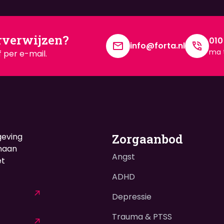
rverwijzen?
010
info@forta.nl
ma t
 per e-mail.
geving
Zorgaanbod
enaan
Angst
et
ADHD
Depressie
Trauma & PTSS