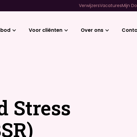
Verwijzers
Vacatures
Mijn Do
nbod
Voor cliënten
Over ons
Conta
d Stress
BSR)