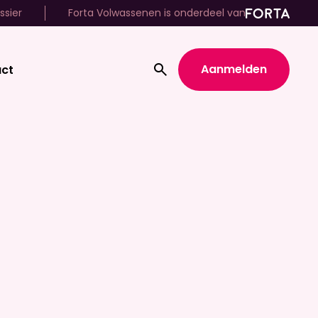
ssier
Forta Volwassenen is onderdeel van
Aanmelden
ct