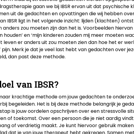
edragstherapie gaan we bij IBSR ervan uit dat psychische 
n uit de gedachten en opvattingen die wij hebben over
an IBSR ligt in het volgende inzicht: lijden (klachten) ont
n anders zou moeten zijn dan het is. Voorbeelden hiervan z
 houden’ en ‘mijn kinderen zouden mij meer moeten waa
 leven er anders uit zou moeten zien dan hoe het er werkeli
 pijn. Merk je dat je veel last hebt van gedachten over jez
eld, dan past deze methode.
doel van IBSR?
e maar krachtige methode om jouw gedachten te onderzo
erbij begeleiden. Het is bij deze methode belangrijk je ge
stap is jouw oordelen opschrijven over een stressvolle situ
den of toekomst. Over een persoon die je niet aardig vindt
bang of verdrietig maakt. Je kunt hiervoor gebruik maken
lad dat je van jouw therapeut hebt gekregen. Samen me